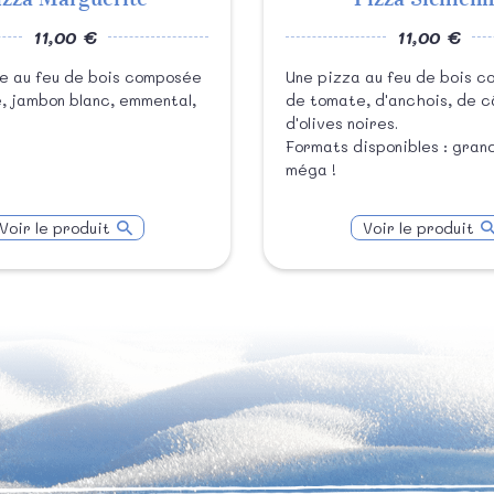
11,00 €
11,00 €
te au feu de bois composée
Une pizza au feu de bois 
, jambon blanc, emmental,
de tomate, d'anchois, de c
d'olives noires.
Formats disponibles : gran
méga !
Voir le produit
Voir le produit