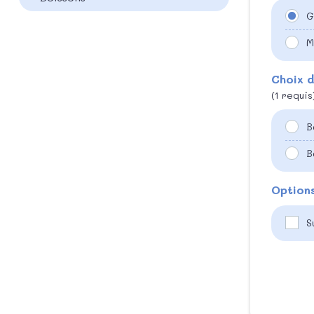
G
M
Choix d
(1 requis
B
B
Option
S