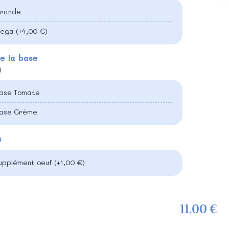
rande
ega
(+4,00 €)
e la base
)
ase Tomate
ase Crème
s
upplément oeuf
(+1,00 €)
11,00 €