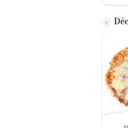
Déc
P