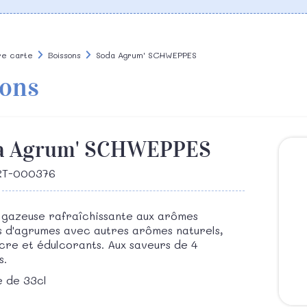
re carte
Boissons
Soda Agrum' SCHWEPPES
sons
a Agrum' SCHWEPPES
ART-000376
 gazeuse rafraîchissante aux arômes
s d'agrumes avec autres arômes naturels,
cre et édulcorants. Aux saveurs de 4
s.
 de 33cl